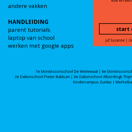
koe en een
andere vakken
HANDLEIDING
start 
parent tutorials
laptop van school
juf Suzanne | 2
werken met google apps
1e Montessorischool De Wielewaal | 6e Montessorisc
2e Daltonschool Pieter Bakkum | 3e Daltonschool Alberdingk Thijm
Kindercampus Zuidas | Merkelbac