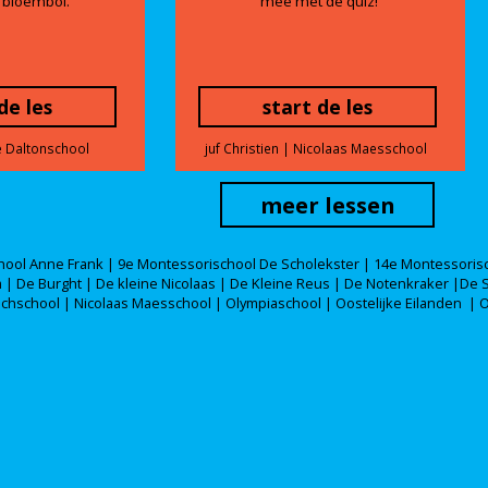
 bloembol.
mee met de quiz!
de les
start de les
e Daltonschool
juf Christien | Nicolaas Maesschool
meer lessen
hool Anne Frank | 9e Montessorischool De Scholekster | 14e Montessoris
 | De Burght | De kleine Nicolaas | De Kleine Reus | De Notenkraker |De 
hschool | Nicolaas Maesschool | Olympiaschool | Oostelijke Eilanden | O