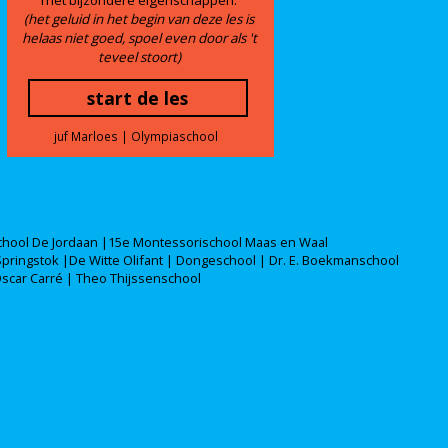
met bijzondere eigenschappen.
(het geluid in het begin van deze les is
helaas niet goed, spoel even door als 't
teveel stoort)
start de les
juf Marloes | Olympiaschool
chool De Jordaan |15e Montessorischool Maas en Waal
Springstok |De Witte Olifant | Dongeschool | Dr. E. Boekmanschool
scar Carré | Theo Thijssenschool