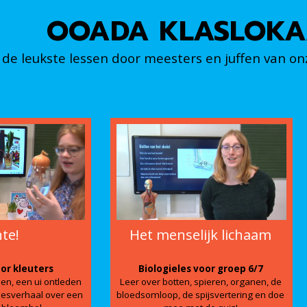
OOADA KLASLOKA
de leukste lessen door meesters en juffen van on
te!
Het menselijk lichaam
or kleuters
Biologieles voor groep 6/7
n, een ui ontleden
Leer over botten, spieren, organen, de
leesverhaal over een
bloedsomloop, de spijsvertering en doe