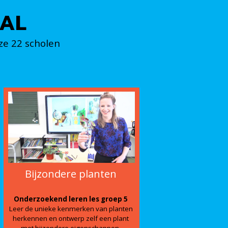
AL
ze 22 scholen
Bijzondere planten
Onderzoekend leren les groep 5
Leer de unieke kenmerken van planten
herkennen en ontwerp zelf een plant