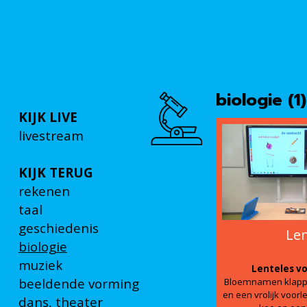
biologie (1)
KIJK LIVE
livestream
KIJK TERUG
rekenen
taal
geschiedenis
Len
biologie
muziek
Lenteles vo
beeldende vorming
Bloemnamen klappe
en een vrolijk voor
dans, theater